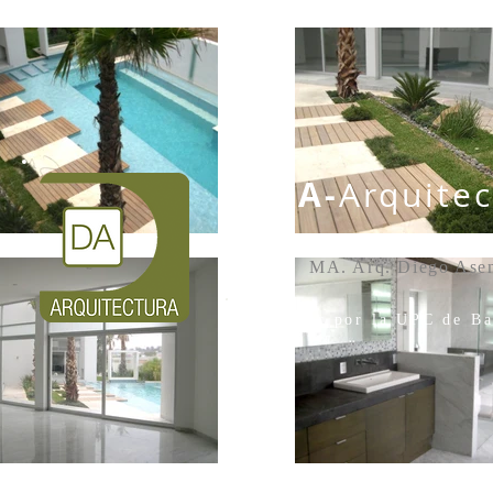
DA-
Arquitec
MA. Arq. Diego Ase
Master por la UPC de Ba