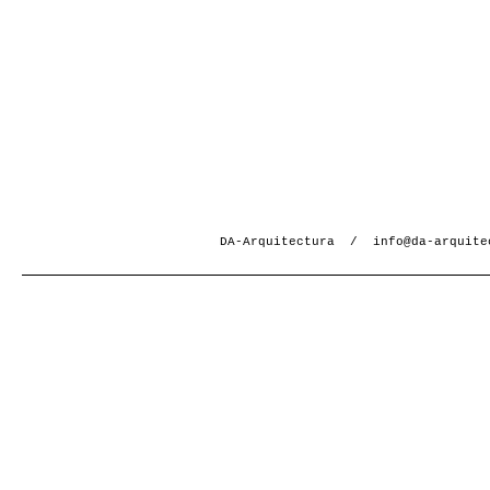
DA-Arquitectura /
info@da-arquite